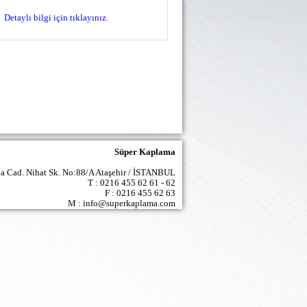
Detaylı bilgi için tıklayınız.
Süper Kaplama
la Cad. Nihat Sk. No:88/A Ataşehir / İSTANBUL
T : 0216 455 62 61 - 62
F : 0216 455 62 63
M : info@superkaplama.com