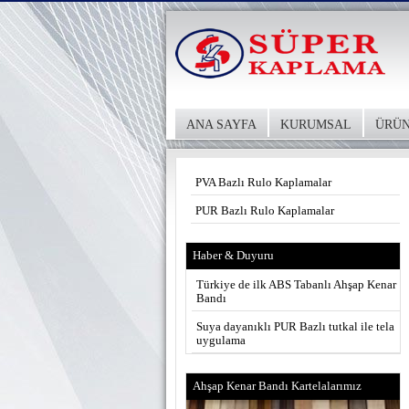
ANA SAYFA
KURUMSAL
ÜRÜN
PVA Bazlı Rulo Kaplamalar
PUR Bazlı Rulo Kaplamalar
Haber & Duyuru
Türkiye de ilk ABS Tabanlı Ahşap Kenar
Bandı
Suya dayanıklı PUR Bazlı tutkal ile tela
uygulama
Ahşap Kenar Bandı Kartelalarımız