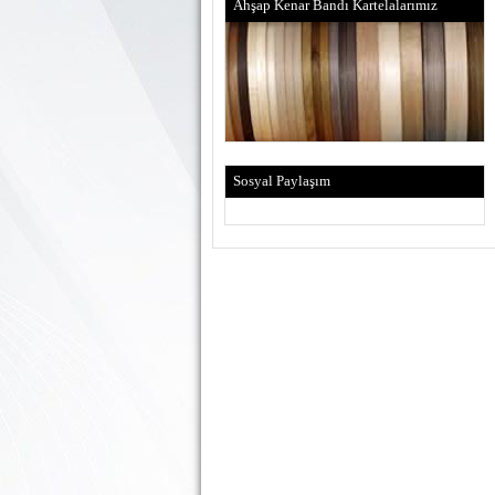
Ahşap Kenar Bandı Kartelalarımız
Sosyal Paylaşım