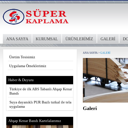
ANA SAYFA
KURUMSAL
ÜRÜNLERİMİZ
GALERİ
DO
ANA SAYFA
>
GALERİ
Üretim Tesisimiz
Uygulama Örneklerimiz
Haber & Duyuru
Türkiye de ilk ABS Tabanlı Ahşap Kenar
Bandı
Suya dayanıklı PUR Bazlı tutkal ile tela
uygulama
Galeri
Ahşap Kenar Bandı Kartelalarımız